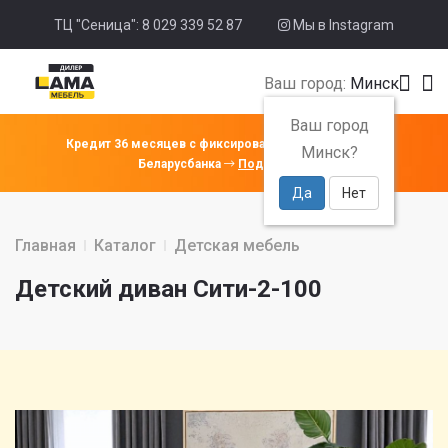
ТЦ "Сеница": 8 029 339 52 87
Мы в Instagram
Ваш город:
Минск
Ваш город
Кредит 36 месяцев с фиксированной ставкой 4% от
Минск?
Беларусбанка
Подробнее
Да
Нет
Главная
Каталог
Детская мебель
Детский диван Сити-2-100