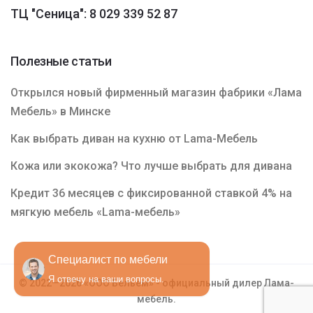
ТЦ "Сеница": 8 029 339 52 87
Полезные статьи
Открылся новый фирменный магазин фабрики «Лама
Мебель» в Минске
Как выбрать диван на кухню от Lama-Мебель
Кожа или экокожа? Что лучше выбрать для дивана
Кредит 36 месяцев с фиксированной ставкой 4% на
мягкую мебель «Lama-мебель»
Специалист по мебели
Я отвечу на ваши вопросы.
© 2022—2026 «ООО Бельем» - официальный дилер Лама-
мебель.