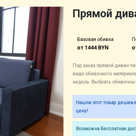
Прямой див
Базовая обивка
П
от 1444 BYN
о
Под заказ прямой диван пи
виде обивочного материала.
недель. Выбрать обивочн
Нашли этот товар дешевл
цену!
Возможна бесплатная дост