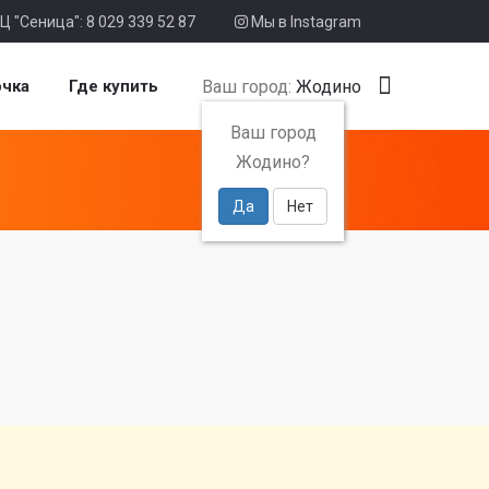
Ц "Сеница": 8 029 339 52 87
Мы в Instagram
Ваш город:
Жодино
очка
Где купить
Ваш город
Жодино?
Да
Нет