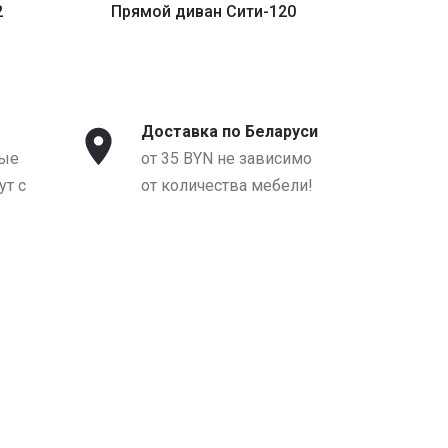
2
Прямой диван Сити-120
Прямо
от 1590 BYN
о
Доставка по Беларуси
ые
от 35 BYN не зависимо
т с
от количества мебели!