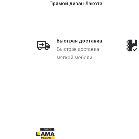
ерона
Прямой диван Лакота
YN
от 1320 BYN
Быстрая доставка
Быстрая доставка
мягкой мебели.