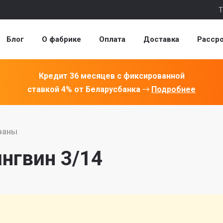
Т
Блог
О фабрике
Оплата
Доставка
Расср
Кредит 36 месяцев с фиксированной
ставкой 4% от Беларусбанка
Подробнее
ваны
нгвин 3/14