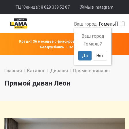
ТЦ "Сеница": 8 029 339 52 87
Мы в Instagram
Ваш город:
Гомель
Ваш город
Кредит 36 месяцев с фиксированной ставкой 4% от
Гомель?
Беларусбанка
Подробнее
Да
Нет
Главная
Каталог
Диваны
Прямые диваны
Прямой диван Леон