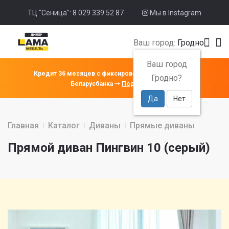
ТЦ "Сеница": 8 029 339 52 87
Мы в Instagram
Ваш город:
Гродно
Ваш город
Кредит 36 месяцев с фиксированной ставкой 4% от
Гродно?
Беларусбанка
Подробнее
Да
Нет
Главная
Каталог
Диваны
Прямые диваны
Прямой диван Пингвин 10 (серый)