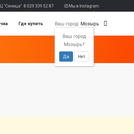
Ц "Сеница": 8 029 339 52 87
Мы в Instagram
Ваш город:
Мозырь
чка
Где купить
Ваш город
Мозырь?
Да
Нет