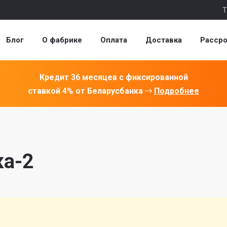
Т
Блог
О фабрике
Оплата
Доставка
Рассро
Кредит 36 месяцев с фиксированной
ставкой 4% от Беларусбанка
Подробнее
ка-2