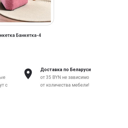
нкетка Банкетка-4
от 74 BYN
Доставка по Беларуси
ые
от 35 BYN не зависимо
т с
от количества мебели!