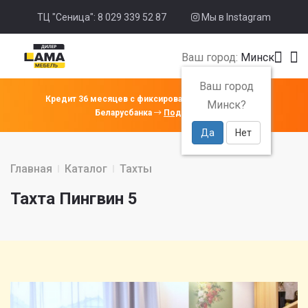
ТЦ "Сеница": 8 029 339 52 87
Мы в Instagram
Ваш город:
Минск
Ваш город
Кредит 36 месяцев с фиксированной ставкой 4% от
Минск?
Беларусбанка
Подробнее
Да
Нет
Главная
Каталог
Тахты
Тахта Пингвин 5