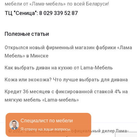
мебели от «Лама-мебель» по всей Беларуси!
ТЦ "Сеница": 8 029 339 52 87
Полезные статьи
Открылся новый фирменный магазин фабрики «Лама
Мебель» в Минске
Как выбрать диван на кухню от Lama-Мебель
Кожа или экокожа? Что лучше выбрать для дивана
Кредит 36 месяцев с фиксированной ставкой 4% на
мягкую мебель «Lama-мебель»
Специалист по мебели
Я отвечу на ваши вопросы.
© 2022—2026 «ООО Бельем» - официальный дилер Лама-