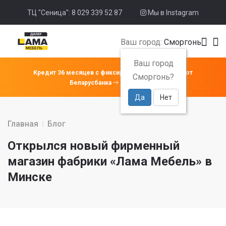
ТЦ "Сеница": 8 029 339 52 87
Мы в Instagram
Ваш город:
Сморгонь
Ваш город
Кредит 36 месяцев с фиксированной ставкой 4% от
Сморгонь?
Беларусбанка
Подробнее
Да
Нет
Главная
Блог
Открылся новый фирменный
магазин фабрики «Лама Мебель» в
Минске