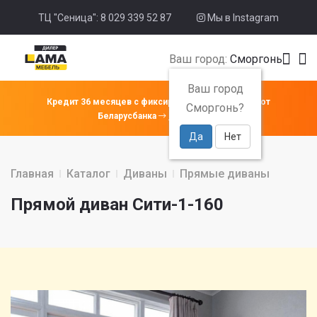
ТЦ "Сеница": 8 029 339 52 87
Мы в Instagram
Ваш город:
Сморгонь
Ваш город
Кредит 36 месяцев с фиксированной ставкой 4% от
Сморгонь?
Беларусбанка
Подробнее
Да
Нет
Главная
Каталог
Диваны
Прямые диваны
Прямой диван Сити-1-160