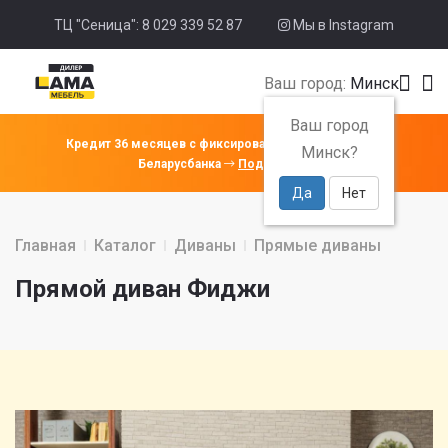
ТЦ "Сеница": 8 029 339 52 87
Мы в Instagram
Ваш город:
Минск
Ваш город
Кредит 36 месяцев с фиксированной ставкой 4% от
Минск?
Беларусбанка
Подробнее
Да
Нет
Главная
Каталог
Диваны
Прямые диваны
Прямой диван Фиджи