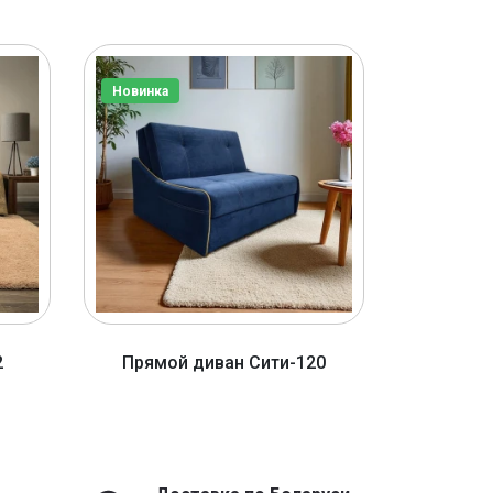
Новинка
Новинка
2
Прямой диван Сити-120
Прямо
от 1590 BYN
о