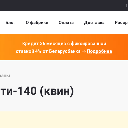
Т
Блог
О фабрике
Оплата
Доставка
Расср
Кредит 36 месяцев с фиксированной
ставкой 4% от Беларусбанка
Подробнее
ваны
ти-140 (квин)