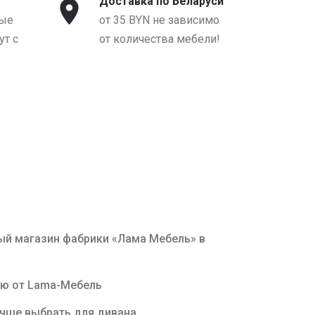
Доставка по Беларуси
ые
от 35 BYN не зависимо
т с
от количества мебели!
й магазин фабрики «Лама Мебель» в
ню от Lama-Мебель
учше выбрать для дивана