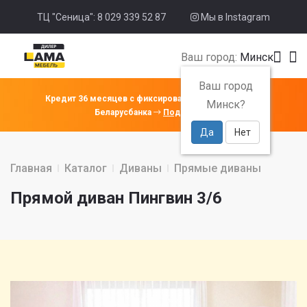
ТЦ "Сеница": 8 029 339 52 87
Мы в Instagram
Ваш город:
Минск
Ваш город
Кредит 36 месяцев с фиксированной ставкой 4% от
Минск?
Беларусбанка
Подробнее
Да
Нет
Главная
Каталог
Диваны
Прямые диваны
Прямой диван Пингвин 3/6