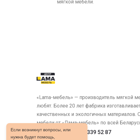
мягкой мебели.
«Lama-мебель» — производитель мягкой ме
любят. Более 20 лет фабрика изготавливае
качественных и экологичных материалов.
мебели от «Лама-мебель» по всей Беларус
Если возникнут вопросы, или
ТЦ "Сеница": 8 029 339 52 87
нужна будет помощь,