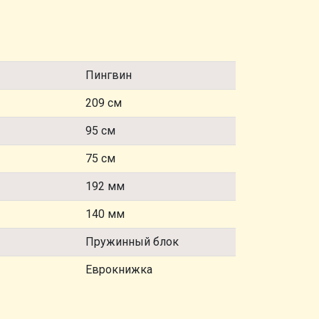
Пингвин
209 см
95 см
75 см
192 мм
140 мм
Пружинный блок
Еврокнижка