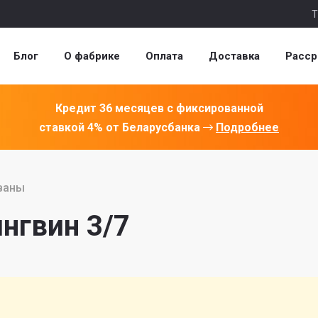
Т
Блог
О фабрике
Оплата
Доставка
Расср
Кредит 36 месяцев с фиксированной
ставкой 4% от Беларусбанка
Подробнее
ваны
нгвин 3/7