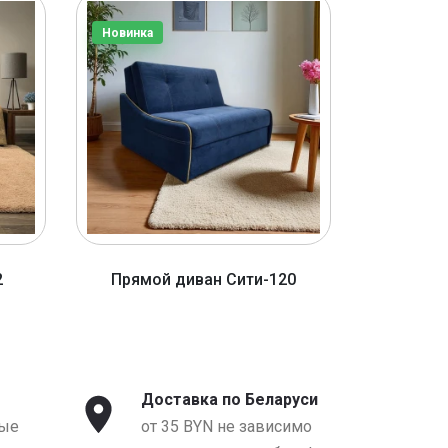
Новинка
Новинка
2
Прямой диван Сити-120
Прямо
от 1590 BYN
о
Доставка по Беларуси
ые
от 35 BYN не зависимо