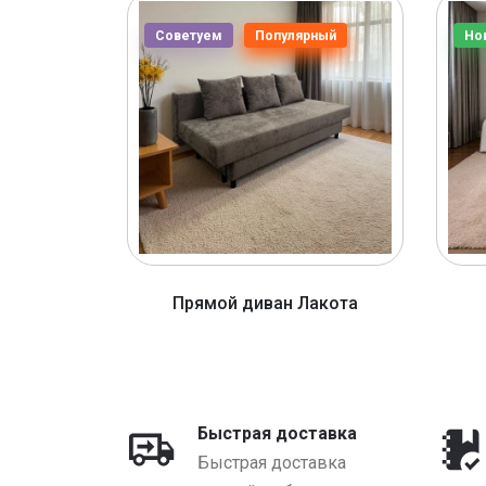
Советуем
Популярный
Но
ерона
Прямой диван Лакота
YN
от 1320 BYN
Быстрая доставка
Быстрая доставка