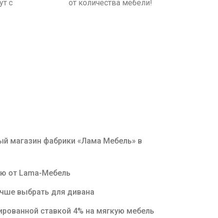
т с
от количества мебели!
й магазин фабрики «Лама Мебель» в
ню от Lama-Мебель
учше выбрать для дивана
ированной ставкой 4% на мягкую мебель