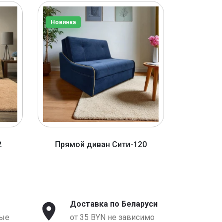
Новинка
Новинка
2
Прямой диван Сити-120
Прямо
от 1590 BYN
о
Доставка по Беларуси
ые
от 35 BYN не зависимо