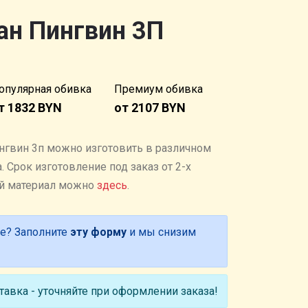
ан Пингвин 3П
опулярная обивка
Премиум обивка
т 1832 BYN
от 2107 BYN
нгвин 3п можно изготовить в различном
 Cрок изготовление под заказ от 2-х
ый материал можно
здесь
.
е? Заполните
эту форму
и мы снизим
авка - уточняйте при оформлении заказа!