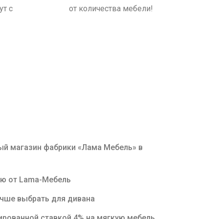
т с
от количества мебели!
й магазин фабрики «Лама Мебель» в
ню от Lama-Мебель
учше выбрать для дивана
ированной ставкой 4% на мягкую мебель