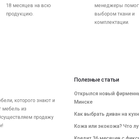
18 месяцев на всю
менеджеры помогу
продукцию.
выбором ткани и
комплектации.
Полезные статьи
Открылся новый фирменны
бели, которого знают и
Минске
т мебель из
Как выбрать диван на кух
 Осуществляем продажу
и!
Кожа или экокожа? Что л
Кредит 36 месяцев с фикс