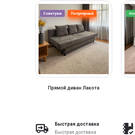
Советуем
Популярный
Но
ерона
Прямой диван Лакота
YN
от 1320 BYN
Быстрая доставка
Быстрая доставка