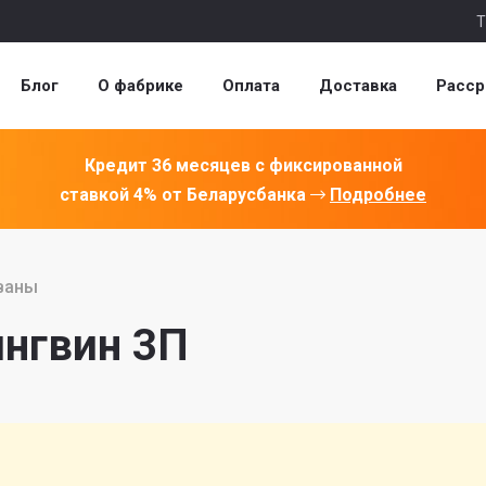
Т
Блог
О фабрике
Оплата
Доставка
Расср
Кредит 36 месяцев с фиксированной
ставкой 4% от Беларусбанка
Подробнее
ваны
нгвин 3П