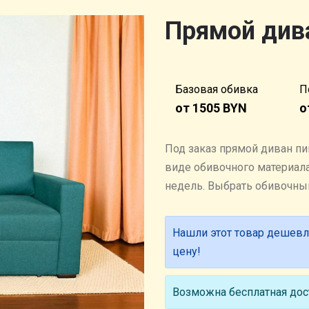
Прямой див
Базовая обивка
П
от 1505 BYN
о
Под заказ прямой диван пи
виде обивочного материала.
недель. Выбрать обивочн
Нашли этот товар дешевл
цену!
Возможна бесплатная дост