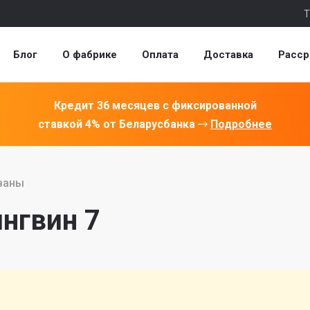
Т
Блог
О фабрике
Оплата
Доставка
Расср
Кредит 36 месяцев с фиксированной
ставкой 4% от Беларусбанка
Подробнее
ваны
нгвин 7