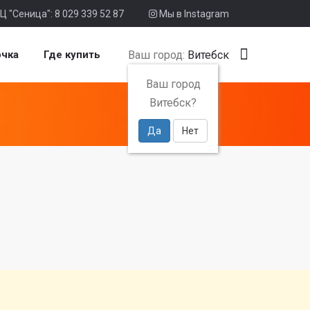
Ц "Сеница": 8 029 339 52 87
Мы в Instagram
Ваш город:
Витебск
очка
Где купить
Ваш город
Витебск?
Да
Нет