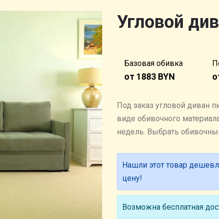
Угловой див
Базовая обивка
П
от 1883 BYN
о
Под заказ угловой диван п
виде обивочного материала.
недель. Выбрать обивочн
Нашли этот товар дешевл
цену!
Возможна бесплатная дост