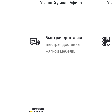
оледо-1
Угловой диван Афина
Уг
YN
от 2204 BYN
Быстрая доставка
Быстрая доставка
мягкой мебели.