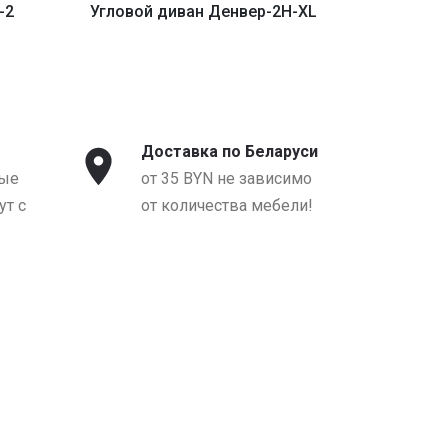
-2
Угловой диван Денвер-2H-XL
Угловой 
от 3890 BYN
о
Доставка по Беларуси
ые
от 35 BYN не зависимо
т с
от количества мебели!