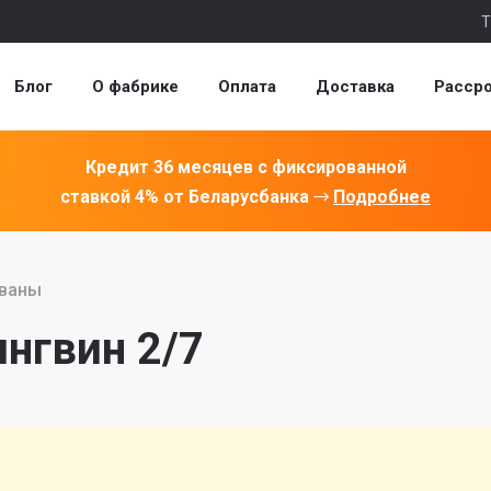
Т
Блог
О фабрике
Оплата
Доставка
Расср
Кредит 36 месяцев с фиксированной
ставкой 4% от Беларусбанка
Подробнее
иваны
нгвин 2/7