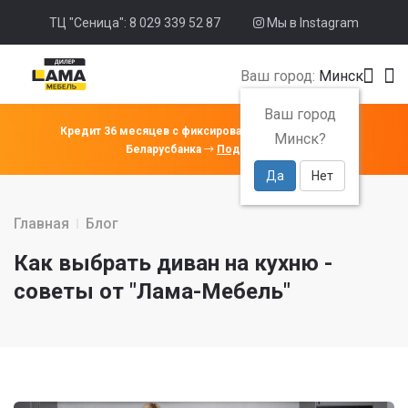
ТЦ "Сеница": 8 029 339 52 87
Мы в Instagram
Ваш город:
Минск
Ваш город
Кредит 36 месяцев с фиксированной ставкой 4% от
Минск?
Беларусбанка
Подробнее
Да
Нет
Главная
Блог
Как выбрать диван на кухню -
советы от "Лама-Мебель"