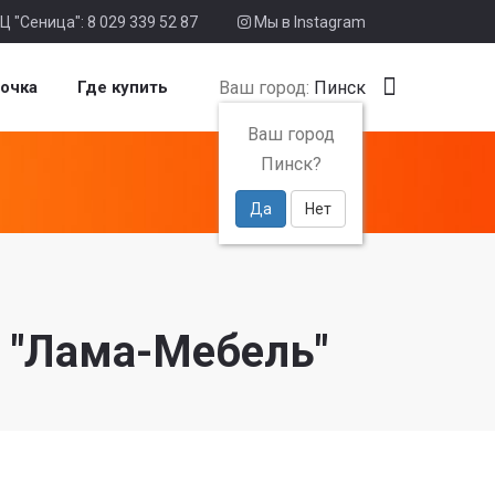
Ц "Сеница": 8 029 339 52 87
Мы в Instagram
Ваш город:
Пинск
очка
Где купить
Ваш город
Пинск?
Да
Нет
т "Лама-Мебель"