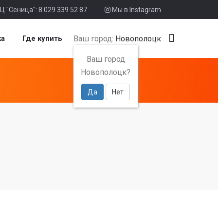
Ц "Сеница": 8 029 339 52 87
Мы в Instagram
Ваш город:
Новополоцк
ка
Где купить
Ваш город
Новополоцк?
Да
Нет