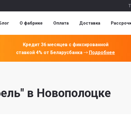
Т
Блог
О фабрике
Оплата
Доставка
Рассроч
Кредит 36 месяцев с фиксированной
ставкой 4% от Беларусбанка
Подробнее
ель" в Новополоцке