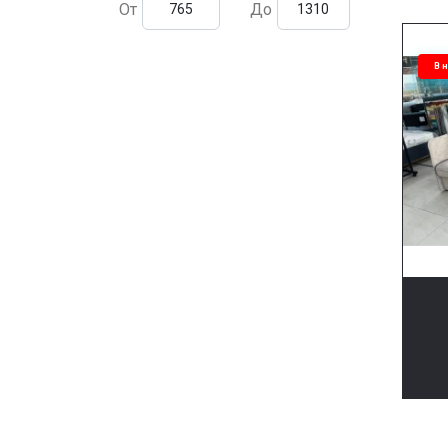
От
До
В 