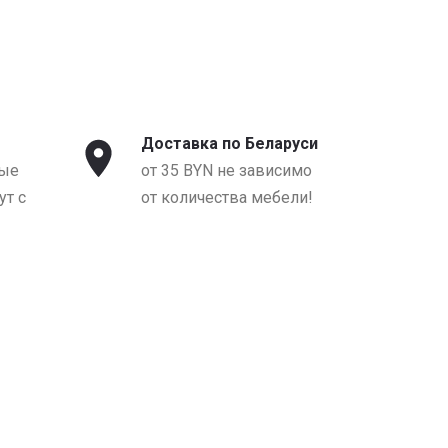
Доставка по Беларуси
ые
от 35 BYN не зависимо
т с
от количества мебели!